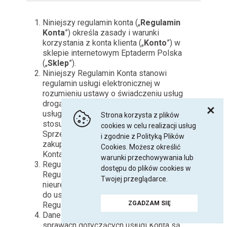
Niniejszy regulamin konta („
Regulamin
Konta
”) określa zasady i warunki
korzystania z konta klienta („
Konto
”) w
sklepie internetowym Eptaderm Polska
(„
Sklep
”).
Niniejszy Regulamin Konta stanowi
regulamin usługi elektronicznej w
rozumieniu ustawy o świadczeniu usług
drogą elektroniczną. Usługa Konta jest
usługą dodatkową i poboczną w
Strona korzysta z plików
stosunku do głównej działalności
cookies w celu realizacji usług
Sprzedawcy, tj. oferowania klientom
i zgodnie z Polityką Plików
zakupu Towarów. Usługa prowadzenia
Cookies. Możesz określić
Konta jest nieodpłatna.
warunki przechowywania lub
Regulamin Konta stanowi uzupełnienie
dostępu do plików cookies w
Regulaminu Sklepu. W zakresie
Twojej przeglądarce.
nieuregulowanym w Regulaminie Konta,
do usługi tej stosuje się postanowienia
ZGADZAM SIĘ
Regulaminu Sklepu.
Dane kontaktowe Sprzedawcy w
sprawach dotyczących usługi Konta są