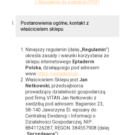
⭳ Regulamin do pobrania (PDF)
Postanowienia ogólne, kontakt z
właścicielem sklepu
Niniejszy regulamin (dalej „
Regulamin
”)
określa zasady i warunki korzystania ze
sklepu internetowego
Eptaderm
Polska
, działającego pod adresem
www
https://eptaderm.pl
.
Właścicielem Sklepu jest
Jan
Netkowski
, przedsiębiorca
prowadzący działalność gospodarczą
pod firmą VITAN Jan Netkowski z
siedzibą pod adresem: Bagieniec 23,
58-140 Jaworzyna Śl. wpisany do
Centralnej Ewidencji i Informacji o
Działalności Gospodarczej, NIP:
8841126287, REGON: 384557908 (dalej
„
Sprzedawca
”).