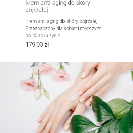
krem anti-aging do skóry
int
dojrzałej
35%
z
Krem anti-aging dla skóry dojrzałej.
Inte
zn
Przeznaczony dla kobiet i mężczyzn
najw
po 45 roku życia.
wita
179,00 zł
199,