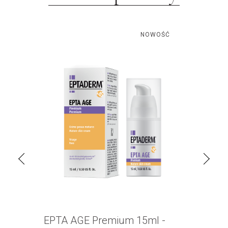
Ć
NOWOŚĆ
em
EPTA AGE Premium 15ml -
EPT